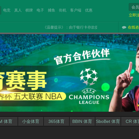
电竞
真人
棋牌
电子
捕鱼
街机
客户端
优惠
立即
《温馨提示》：由于银行卡存款提款监控严格，建议您游戏账户储备
在线咨
N
雷火
VR
CHOICE
BBIN
365
CR
PP
BBIN
DB
YoPlay
DB
三昇
WE
VG
小艾
IM 体育
小金体育
365体育
BBIN 体育
SboBet 体育
CR 体