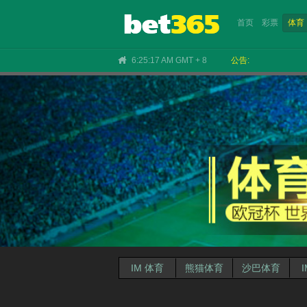
首页
彩票
体育
6:25:18 AM GMT + 8
公告:
NEXTSPIN
EEAI
沙巴
KS
IM
双赢
IM
WAZDA
CHOICE
ICG
乐游
IM
IM 体育
熊猫体育
沙巴体育