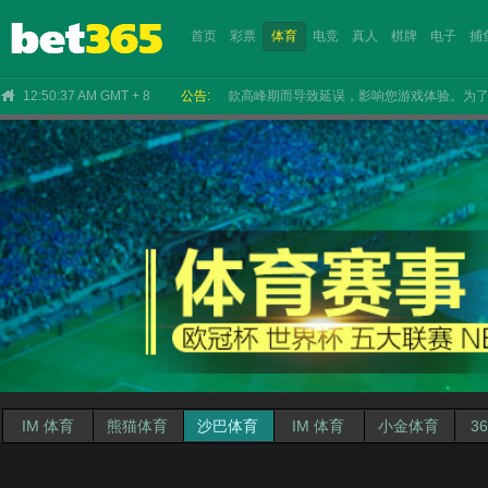
首页
彩票
体育
电竞
真人
棋牌
电子
捕
户储备足够资金，避免存款提款高峰期而导致延误，影响您游戏体验。为了保证您能正常登入3
12:50:38 AM GMT + 8
公告:
NEXTSPIN
EEAI
沙巴
KS
IM
双赢
IM
WAZDAN
CHOICE
ICG
乐游
IM
雷火
VR
CHOICE
BBIN
365
CR
PP
IM 体育
熊猫体育
沙巴体育
IM 体育
小金体育
3