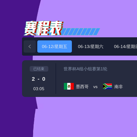
06-12/星期五
06-13/星期六
06-14/星期
世界杯A组小组赛第1轮
已结束
2 - 0
墨西哥
vs
南非
03:05